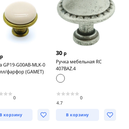
30
р
р
Ручка мебельная RC
а GP19-G00AB-MLK-0
407BAZ.4
лл/фарфор (GAMET)
0
0
4.7
В корзину
В корзину