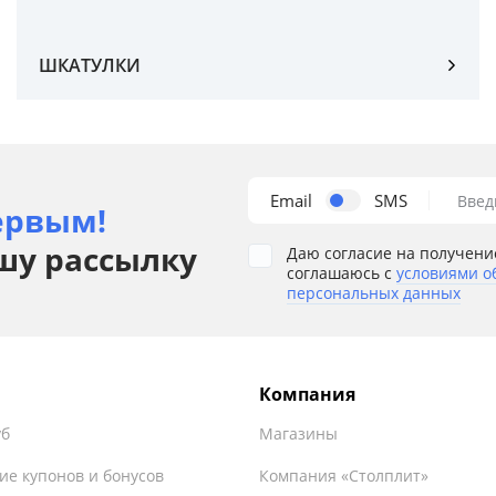
ШКАТУЛКИ
Email
SMS
Введ
ервым!
шу рассылку
Даю согласие на получени
соглашаюсь с
условиями о
персональных данных
Компания
уб
Магазины
ие купонов и бонусов
Компания «Столплит»