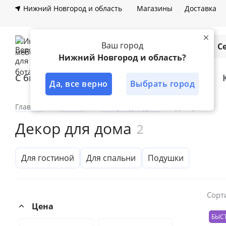
Нижний Новгород и область
Магазины
Доставка
Ваш город
Каталог
С
Нижний Новгород и область?
С быстрой доставкой
Лучшее решение
Да, все верно
Выбрать город
Главная
Каталог
Товары для дома
Декор
Декор для дома
2
Для гостиной
Для спальни
Подушки
Сорт
Цена
БЫС