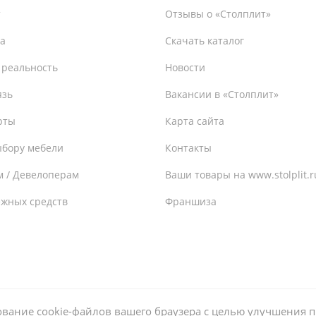
т
Отзывы о «Столплит»
а
Скачать каталог
 реальность
Новости
язь
Вакансии в «Столплит»
рты
Карта сайта
ыбору мебели
Контакты
м / Девелоперам
Ваши товары на www.stolplit.r
ежных средств
Франшиза
ьзование cookie-файлов вашего браузера с целью улучшения 