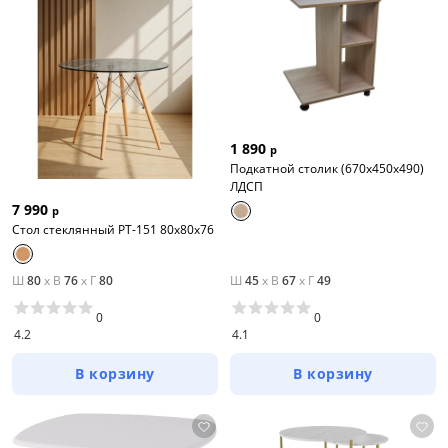
1 890
р
Подкатной столик (670х450х490)
ЛДСП
7 990
р
Стол стеклянный PT-151 80х80х76
Ш
80
x
В
76
x
Г
80
Ш
45
x
В
67
x
Г
49
0
0
4.2
4.1
В корзину
В корзину