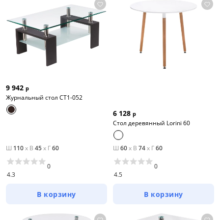
9 942
р
Журнальный стол CT1-052
6 128
р
Стол деревянный Lorini 60
Ш
110
x
В
45
x
Г
60
Ш
60
x
В
74
x
Г
60
0
0
4.3
4.5
В корзину
В корзину