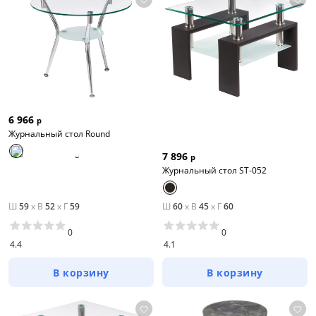
6 966
р
Журнальный стол Round
7 896
р
Журнальный стол ST-052
Ш
59
x
В
52
x
Г
59
Ш
60
x
В
45
x
Г
60
0
0
4.4
4.1
В корзину
В корзину