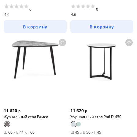
0
0
4.6
4.6
В корзину
В корзину
11 620
11 620
р
р
Журнальный стол Рамси
Журнальный стол Роб D-450
Ш
60
x
В
41
x
Г
60
Ш
45
x
В
50
x
Г
45