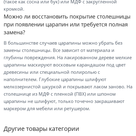
(такое как сосна или бук) или МДФ с закругленной
Тип товара
кромкой.
Туалетные столики
Можно ли восстановить покрытие столешницы
при появлении царапин или требуется полная
Журнальные столики
замена?
Столы обеденные
В большинстве случаев царапины можно убрать без
Цена
замены столешницы. Все зависит от материала и
глубины повреждения. На лакированном дереве мелкие
от
до
царапины маскируют восковым карандашом под цвет
древесины или специальной полиролью с
наполнителем. Глубокие царапины шлифуют
мелкозернистой шкуркой и покрывают лаком заново. На
Цвет
столешнице из МДФ с пленкой (ПВХ) или шпоном
царапины не шлифуют, только точечно закрашивают
Белый
маркером для мебели или ретушером.
Бежевый
Черный
Другие товары категории
Зеленый