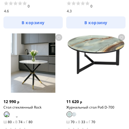
0
0
4.6
4.3
В корзину
В корзину
12 990
11 620
р
р
Стол стеклянный Rock
Журнальный стол Роб D-700
Ш
80
x
В
74
x
Г
80
Ш
70
x
В
33
x
Г
70