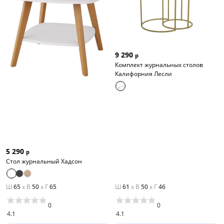
9 290
р
Комплект журнальных столов
Калифорния Лесли
5 290
р
Стол журнальный Хадсон
Ш
65
x
В
50
x
Г
65
Ш
61
x
В
50
x
Г
46
0
0
4.1
4.1