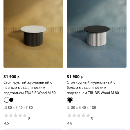
31 900
31 900
р
р
Стол круглый журнальный с
Стол круглый журнальный с
чёрным металлическим
белым металлическим
подстольем TRUBIS Wood M 80
подстольем TRUBIS Wood M 80
Ш
80
x
В
40
x
Г
80
Ш
80
x
В
40
x
Г
80
0
0
4.5
4.8