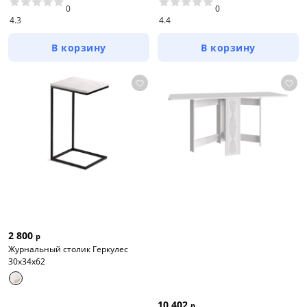
0
0
4.3
4.4
В корзину
В корзину
2 800
р
Журнальный столик Геркулес
30х34х62
10 402
р