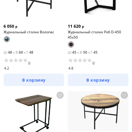
6 050
11 620
р
р
Журнальный столик Волопас
Журнальный столик Роб D-450
45х50
Ш
48
x
В
60
x
Г
48
Ш
45
x
В
50
x
Г
45
0
0
4.2
4.8
В корзину
В корзину