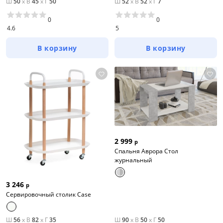
Ш
50
x
В
45
x
Г
50
Ш
52
x
В
52
x
Г
7
0
0
4.6
5
В корзину
В корзину
2 999
р
Спальня Аврора Стол
журнальный
3 246
р
Сервировочный столик Case
Ш
56
x
В
82
x
Г
35
Ш
90
x
В
50
x
Г
50