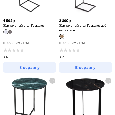
4 502
2 800
р
р
Журнальный стол Геркулес
Журнальный стол Геркулес дуб
велингтон
Ш
30
x
В
62
x
Г
34
Ш
30
x
В
62
x
Г
34
0
0
4.6
4.2
В корзину
В корзину