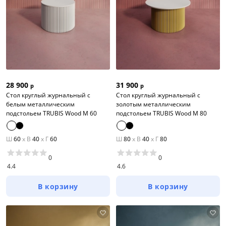
28 900
31 900
р
р
Стол круглый журнальный с
Стол круглый журнальный с
белым металлическим
золотым металлическим
подстольем TRUBIS Wood M 60
подстольем TRUBIS Wood M 80
Ш
60
x
В
40
x
Г
60
Ш
80
x
В
40
x
Г
80
0
0
4.4
4.6
В корзину
В корзину