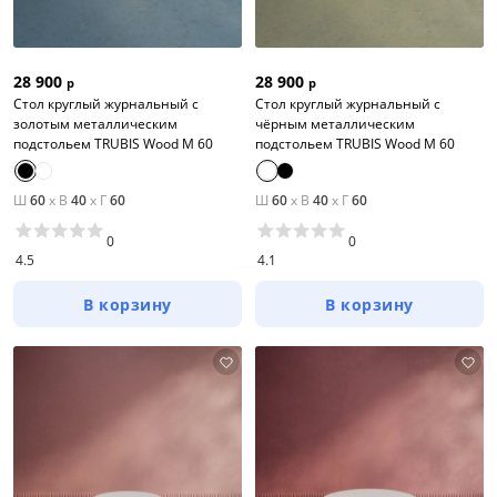
28 900
28 900
р
р
Стол круглый журнальный с
Стол круглый журнальный с
золотым металлическим
чёрным металлическим
подстольем TRUBIS Wood M 60
подстольем TRUBIS Wood M 60
Ш
60
x
В
40
x
Г
60
Ш
60
x
В
40
x
Г
60
0
0
4.5
4.1
В корзину
В корзину