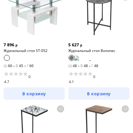
7 896
5 627
р
р
Журнальный стол ST-052
Журнальный стол Волопас
Ш
60
x
В
45
x
Г
60
Ш
48
x
В
48
x
Г
48
0
0
4.7
4.1
В корзину
В корзину