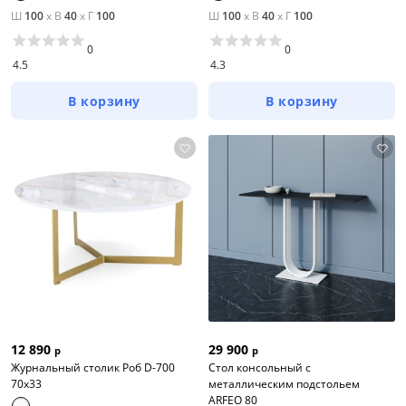
Ш
100
x
В
40
x
Г
100
Ш
100
x
В
40
x
Г
100
0
0
4.5
4.3
В корзину
В корзину
12 890
29 900
р
р
Журнальный столик Роб D-700
Стол консольный с
70х33
металлическим подстольем
ARFEO 80