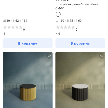
Стол раскладной Ассоль Лайт
СМ-04
Ш
30
x
В
62
x
Г
34
Ш
160
x
В
75
x
Г
60
0
0
4
4.6
В корзину
В корзину