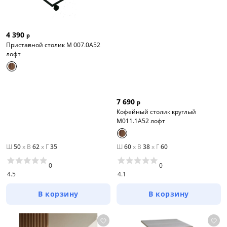
4 390
р
Приставной столик М 007.0А52
лофт
7 690
р
Кофейный столик круглый
М011.1А52 лофт
Ш
50
x
В
62
x
Г
35
Ш
60
x
В
38
x
Г
60
0
0
4.5
4.1
В корзину
В корзину